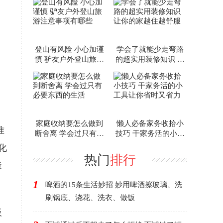
资？
登山有风险 小心加谨
学会了就能少走弯路
慎 驴友户外登山旅游
的超实用装修知识 让
注意事项有哪些
你的家越住越舒服
家庭收纳要怎么做到
懒人必备家务收拾小
准
断舍离 学会过只有必
技巧 干家务活的小工
要东西的生活
具让你省时又省力
化
热门
排行
造
1
啤酒的15条生活妙招 妙用啤酒擦玻璃、洗
刷锅底、浇花、洗衣、做饭
板