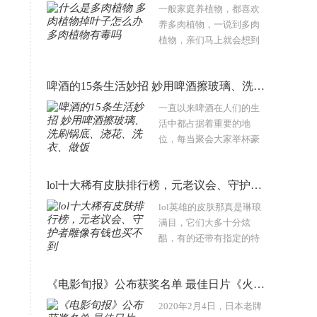
害是非常大的，可能呢会
一般家庭养植物，都喜欢
认为都是白色的纸，有什..
养多肉植物，一说到多肉
植物，亲们马上就会想到
仙人掌、芦荟这些常见品
种。在家养上几盆喜欢的
啤酒的15条生活妙招 妙用啤酒擦玻璃、洗刷锅底、浇花、洗衣、做饭
多肉植物是很多人的爱
好，这种植物可以帮助主
一直以来啤酒在人们的生
人陶冶情操，调整心..
活中都占据着重要的地
位，每当聚会大家举杯豪
饮，或者自己在家小酌。
在我们的周边很多人都会
lol十大稀有皮肤排行榜，元老议会、守护者雕像有钱也买不到
去超市购买啤酒，例如百
威啤酒、青岛啤酒和燕京
lol英雄的皮肤那真是琳琅
啤酒等等，这些啤..
满目，它们大多十分炫
酷，有的还带有指定的特
效和动作，深受广大玩家
青睐。皮肤大多是花钱就
《电影旬报》公布获奖名单 最佳日片《火口的二人》，《小丑》获海外第一
能买的，但有一些英雄皮
肤因获取方式特殊，就显
2020年2月4日，日本老牌
得尤为特别。下面，..