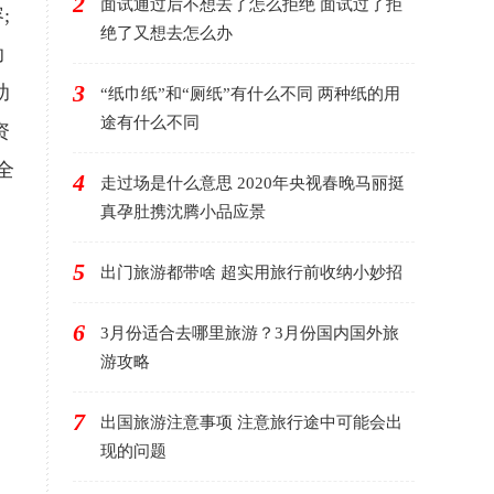
2
面试通过后不想去了怎么拒绝 面试过了拒
;
绝了又想去怎么办
助
3
助
“纸巾纸”和“厕纸”有什么不同 两种纸的用
途有什么不同
资
全
4
走过场是什么意思 2020年央视春晚马丽挺
真孕肚携沈腾小品应景
5
出门旅游都带啥 超实用旅行前收纳小妙招
6
3月份适合去哪里旅游？3月份国内国外旅
游攻略
7
出国旅游注意事项 注意旅行途中可能会出
现的问题