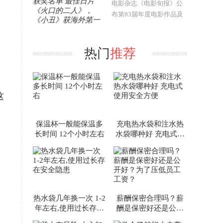
电影杂志《电影旬报》公
布第93届年度电影作品及
个人获奖名单。其中，
《火口的二人》《小丑》
分别登顶日本本土电影、
热门
推荐
海外电影年度十佳。池松
壮亮、泷内公..
这
保温杯一般能保温多
充电热水袋和注水热
长时间 12个小时左右
水袋哪种好 充电式使
用安全方便
热水袋几年换一次 1-2
薪酬保密合理吗？薪
年左右,使用过长存在
酬是保密好还是公开
安全隐患
好？为了压低员工工