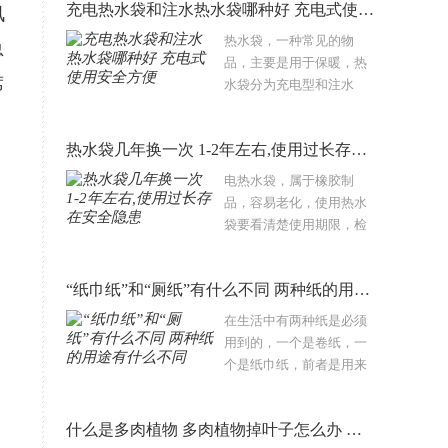
充电热水袋和注水热水袋哪种好 充电式使用安全方便
图的一个保温性能。但有
讯
的时候大家会发现自己使
热水袋，一种常见的物
总
用的保温板不保暖..
品，主要是用于保暖，热
席
水袋分为充电型和注水
型，如果是使用注水型热
水袋的话，可以在天气较
热水袋几年换一次 1-2年左右,使用过长存在安全隐患
冷的时候，在热水袋里面
灌入热水进行取暖，若是
电热水袋，属于橡胶制
想灌开水的话也是可以
品，容易老化，使用热水
的，开..
袋要看清楚使用期限，检
查有没有老化脱线，电热
水袋有一定温度自动断电
“纸巾纸”和“厕纸”有什么不同 两种纸的用途有什么不同
的功能，但是温控器故障
的话容易导致出现事故，
在生活中有两种纸是必须
因此要长时间更换。那热..
用到的，一个是卷纸，一
个是纸巾纸，前者是用来
如厕的，而后者是用来擦
脸或者擦嘴的，可是总有
什么是多肉植物 多肉植物掉叶子怎么办 多肉植物有毒吗
人用错纸，其实这样的危