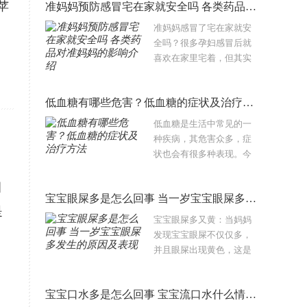
苹
准妈妈预防感冒宅在家就安全吗 各类药品对准妈妈的影响介绍
呢？注意事项又有哪些
呢？下面跟随知识馆了解
准妈妈感冒了宅在家就安
一下孕妇吃苹果的9个好
全吗？很多孕妇感冒后就
处..
喜欢在家里宅着，但其实
宅在家里并不能确保万无
一失。下面跟随知识馆一
低血糖有哪些危害？低血糖的症状及治疗方法
起了解一下关于准妈妈感
冒的相关事项吧。准妈妈
低血糖是生活中常见的一
感冒了宅在..
种疾病，其危害众多，症
状也会有很多种表现。今
天小编给大家介绍一下低
血糖有什么症状、低血糖
目
宝宝眼屎多是怎么回事 当一岁宝宝眼屎多发生的原因及表现
的原因以及低血糖饮食有
是
哪些要求，日常生活中低
宝宝眼屎多又黄：当妈妈
血糖要注意哪..
发现宝宝眼屎不仅仅多，
并且眼屎出现黄色，这是
什么原因呢？宝宝眼屎多
又黄是怎么回事？宝宝眼
宝宝口水多是怎么回事 宝宝流口水什么情况下是疾病征兆
屎多又黄怎么办？妈妈首