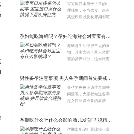
先要观察宝宝是否也伴有
其
宝宝流口水属于正常的生
尿黄或是大便干等，这..
理现象，不当饮食、患有
畅
某些疾病以及长牙期都可
能会导致宝宝口水增多。
家长需要找出其原因并且
孕妇能吃海鲜吗？孕妇吃海鲜会对宝宝有什么影响吗？
做好生活护理，以免让宝
宝的嘴唇周围皮肤出现湿
海鲜是生活中很常见的食
疹。下面跟..
物，其中含有丰富人体所
需的营养成分，适当吃海
气
鲜可以为健康带来不少的
们
好处，但是吃海鲜也有很
男性备孕注意事项 男人备孕期间首先要戒烟 并且饮食合理搭配
多要注意的地方，那么孕
妇可以吃海鲜吗？孕妇吃
备孕的爸爸应该注意哪些
海鲜会对宝宝有什..
问题呢，大家都知道备孕
是女性应该准备的事情，
但是爸爸们也是需要备孕
的，很多的家庭观念来说
都
孕期吃什么吐什么会影响胎儿发育吗 鸡精会影响宝宝发育吗
孕育一个健康的小宝宝是
女方的责任，其实爸爸也
孕期出现孕吐是比较正常
是非常的有关系..