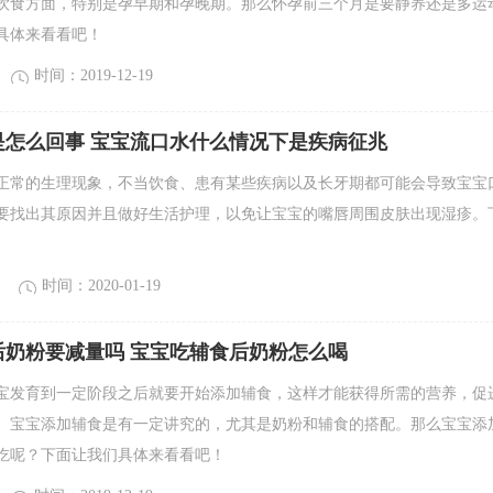
饮食方面，特别是孕早期和孕晚期。那么怀孕前三个月是要静养还是多运
具体来看看吧！
时间：2019-12-19
是怎么回事 宝宝流口水什么情况下是疾病征兆
正常的生理现象，不当饮食、患有某些疾病以及长牙期都可能会导致宝宝
要找出其原因并且做好生活护理，以免让宝宝的嘴唇周围皮肤出现湿疹。
时间：2020-01-19
后奶粉要减量吗 宝宝吃辅食后奶粉怎么喝
宝发育到一定阶段之后就要开始添加辅食，这样才能获得所需的营养，促
。宝宝添加辅食是有一定讲究的，尤其是奶粉和辅食的搭配。那么宝宝添
吃呢？下面让我们具体来看看吧！