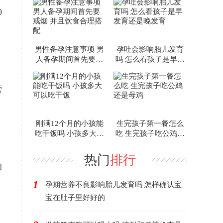
0
男性备孕注意事项 男
孕吐会影响胎儿发育
人备孕期间首先要戒
吗 怎么看孩子是早发
烟 并且饮食合理搭配
育还是晚发育
营
刚满12个月的小孩能
生完孩子第一餐怎么
吃干饭吗 小孩多大可
吃 生完孩子吃公鸡还
以吃干饭
是母鸡
热门
排行
的
1
孕期营养不良影响胎儿发育吗 怎样确认宝
宝在肚子里好好的