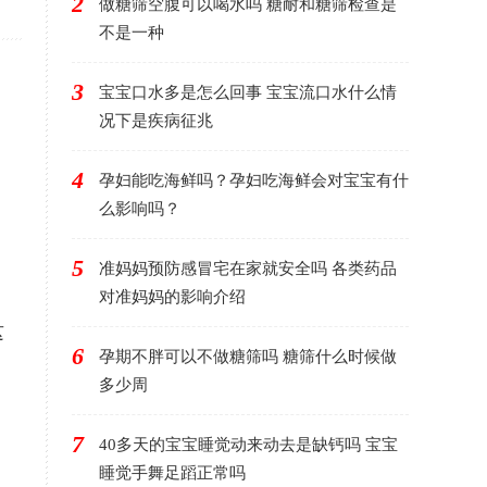
2
做糖筛空腹可以喝水吗 糖耐和糖筛检查是
不是一种
3
宝宝口水多是怎么回事 宝宝流口水什么情
况下是疾病征兆
4
孕妇能吃海鲜吗？孕妇吃海鲜会对宝宝有什
么影响吗？
5
准妈妈预防感冒宅在家就安全吗 各类药品
对准妈妈的影响介绍
这
6
孕期不胖可以不做糖筛吗 糖筛什么时候做
多少周
7
40多天的宝宝睡觉动来动去是缺钙吗 宝宝
睡觉手舞足蹈正常吗