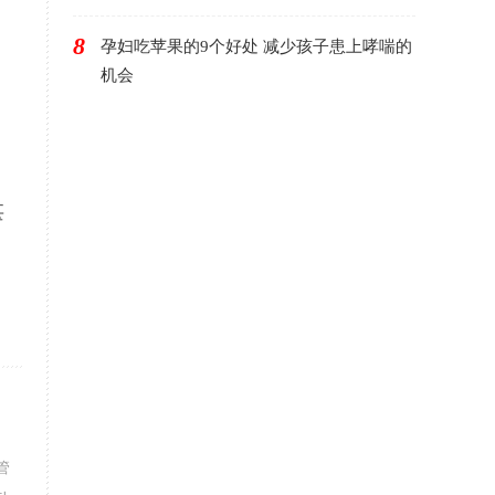
8
孕妇吃苹果的9个好处 减少孩子患上哮喘的
机会
甚
管