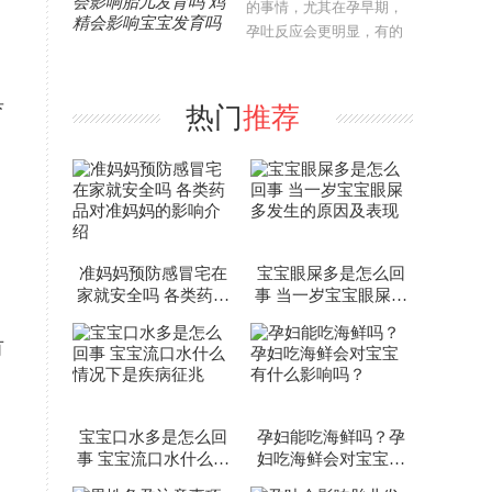
的事情，尤其在孕早期，
孕吐反应会更明显，有的
孕妇会吃什么吐什么，这
样自己也吸收不到影响，
而胎儿正需要从母体摄取
育
热门
推荐
营养。那么孕期吃啥吐啥
会影响胎儿发育吗？..
准妈妈预防感冒宅在
宝宝眼屎多是怎么回
家就安全吗 各类药品
事 当一岁宝宝眼屎多
对准妈妈的影响介绍
发生的原因及表现
有
宝宝口水多是怎么回
孕妇能吃海鲜吗？孕
事 宝宝流口水什么情
妇吃海鲜会对宝宝有
况下是疾病征兆
什么影响吗？