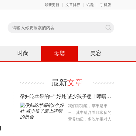
最新更新
文章排行
话题
手机版
时尚
母婴
美容
最新
文章
孕妇吃苹果的9个好处 减少孩子患上哮喘的机会
我们都知道，苹果是果
王，其中蕴含着非常多的
营养物质，多吃苹果对人
体非常有好处。那么，孕
妇
妇吃苹果的好处有哪些