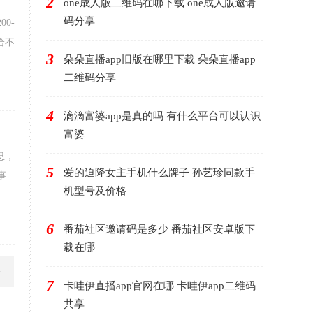
2
one成人版二维码在哪下载 one成人版邀请
码分享
0-
给不
3
朵朵直播app旧版在哪里下载 朵朵直播app
二维码分享
4
滴滴富婆app是真的吗 有什么平台可以认识
富婆
息，
5
爱的迫降女主手机什么牌子 孙艺珍同款手
事
机型号及价格
6
番茄社区邀请码是多少 番茄社区安卓版下
载在哪
7
卡哇伊直播app官网在哪 卡哇伊app二维码
共享