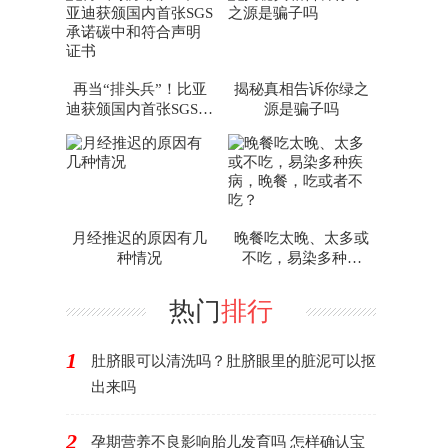
放心
再当“排头兵”！比亚
揭秘真相告诉你绿之
迪获颁国内首张SGS承
源是骗子吗
诺碳中和符合声明证
书
月经推迟的原因有几
晚餐吃太晚、太多或
种情况
不吃，易染多种疾
病，晚餐，吃或者不
吃？
热门
排行
1
肚脐眼可以清洗吗？肚脐眼里的脏泥可以抠
出来吗
2
孕期营养不良影响胎儿发育吗 怎样确认宝