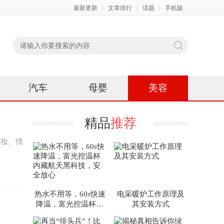
最新更新
文章排行
话题
手机版
汽车
母婴
美容
精品
推荐
彩妆、情
热水不用等，60s快速
电采暖炉工作原理及
降温，富光控温杯内
其安装方式
藏航天黑科技，安全