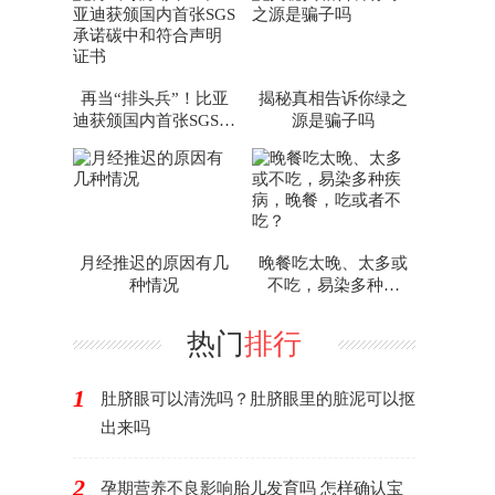
放心
再当“排头兵”！比亚
揭秘真相告诉你绿之
迪获颁国内首张SGS承
源是骗子吗
诺碳中和符合声明证
书
月经推迟的原因有几
晚餐吃太晚、太多或
种情况
不吃，易染多种疾
病，晚餐，吃或者不
吃？
热门
排行
1
肚脐眼可以清洗吗？肚脐眼里的脏泥可以抠
出来吗
2
孕期营养不良影响胎儿发育吗 怎样确认宝